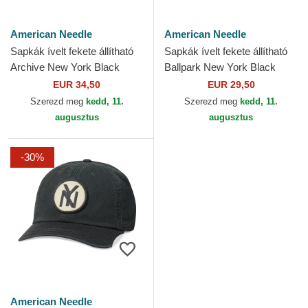
American Needle
American Needle
Sapkák ívelt fekete állítható
Sapkák ívelt fekete állítható
Archive New York Black
Ballpark New York Black
Yankees MLB American
Yankees MLB American
EUR 34,50
EUR 29,50
Needle
Needle
Szerezd meg
kedd, 11.
Szerezd meg
kedd, 11.
augusztus
augusztus
-30%
American Needle