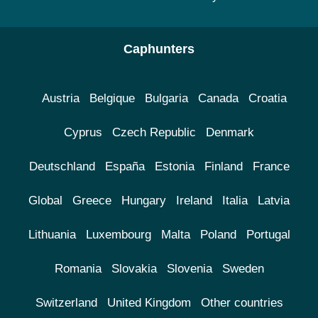
Caphunters
Austria
Belgique
Bulgaria
Canada
Croatia
Cyprus
Czech Republic
Denmark
Deutschland
España
Estonia
Finland
France
Global
Greece
Hungary
Ireland
Italia
Latvia
Lithuania
Luxembourg
Malta
Poland
Portugal
Romania
Slovakia
Slovenia
Sweden
Switzerland
United Kingdom
Other countries