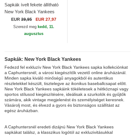
Sapkák ívelt fekete állítható
New York Black Yankees
Hepcat New York Black
EUR
39,95
EUR 27,97
Yankees MLB American...
Szerezd meg
kedd, 11.
augusztus
Sapkák: New York Black Yankees
Fedezd fel exkluzív New York Black Yankees sapka kollekciónkat
a Caphuntersnél, a városi kiegészítők vezető online áruházánál.
Minden sapka kiváló minőségű anyagokból és autentikus
részletekkel készült, tisztelegve az ikonikus baseballcsapat előtt.
New York Black Yankees sapkáink tökéletesek a hétköznapi vagy
sportos stílusod kiegészítésére, ideálisak a szurkolók és gyűjtők
számára, akik vintage megjelenést és személyiséget keresnek.
Vásárolj most, és élvezd a gyors és biztonságos szállítást az
egész áruházban.
A Caphuntersnél eredeti dizájnú New York Black Yankees
sapkákat találsz, a klasszikus logótól az exkluzivitásukkal