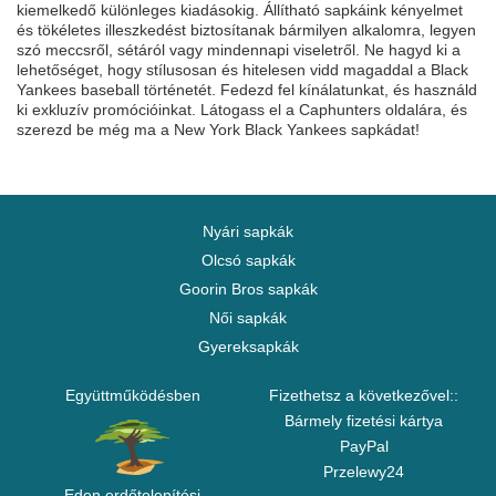
kiemelkedő különleges kiadásokig. Állítható sapkáink kényelmet
és tökéletes illeszkedést biztosítanak bármilyen alkalomra, legyen
szó meccsről, sétáról vagy mindennapi viseletről. Ne hagyd ki a
lehetőséget, hogy stílusosan és hitelesen vidd magaddal a Black
Yankees baseball történetét. Fedezd fel kínálatunkat, és használd
ki exkluzív promócióinkat. Látogass el a Caphunters oldalára, és
szerezd be még ma a New York Black Yankees sapkádat!
Nyári sapkák
Olcsó sapkák
Goorin Bros sapkák
Női sapkák
Gyereksapkák
Együttműködésben
Fizethetsz a következővel::
Bármely fizetési kártya
PayPal
Przelewy24
Eden erdőtelepítési