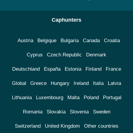
Caphunters
Austria
Belgique
Bulgaria
Canada
Croatia
Cyprus
Czech Republic
Denmark
Deutschland
España
Estonia
Finland
France
Global
Greece
Hungary
Ireland
Italia
Latvia
Lithuania
Luxembourg
Malta
Poland
Portugal
Romania
Slovakia
Slovenia
Sweden
Switzerland
United Kingdom
Other countries