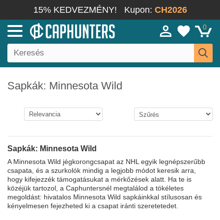
15% KEDVEZMÉNY!
Kupon:
CH2026
0
Sapkák: Minnesota Wild
Sapkák: Minnesota Wild
A Minnesota Wild jégkorongcsapat az NHL egyik legnépszerűbb
csapata, és a szurkolók mindig a legjobb módot keresik arra,
hogy kifejezzék támogatásukat a mérkőzések alatt. Ha te is
közéjük tartozol, a Caphuntersnél megtalálod a tökéletes
megoldást: hivatalos Minnesota Wild sapkáinkkal stílusosan és
kényelmesen fejezheted ki a csapat iránti szeretetedet.