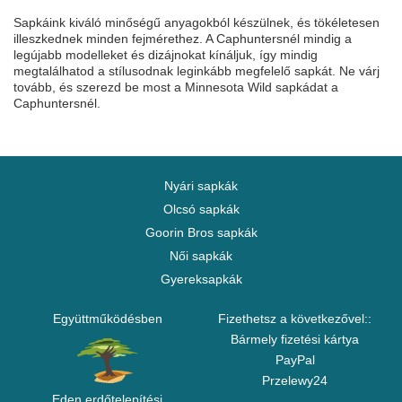
Sapkáink kiváló minőségű anyagokból készülnek, és tökéletesen
illeszkednek minden fejmérethez. A Caphuntersnél mindig a
legújabb modelleket és dizájnokat kínáljuk, így mindig
megtalálhatod a stílusodnak leginkább megfelelő sapkát. Ne várj
tovább, és szerezd be most a Minnesota Wild sapkádat a
Caphuntersnél.
Nyári sapkák
Olcsó sapkák
Goorin Bros sapkák
Női sapkák
Gyereksapkák
Együttműködésben
Fizethetsz a következővel::
Bármely fizetési kártya
PayPal
Przelewy24
Eden erdőtelepítési