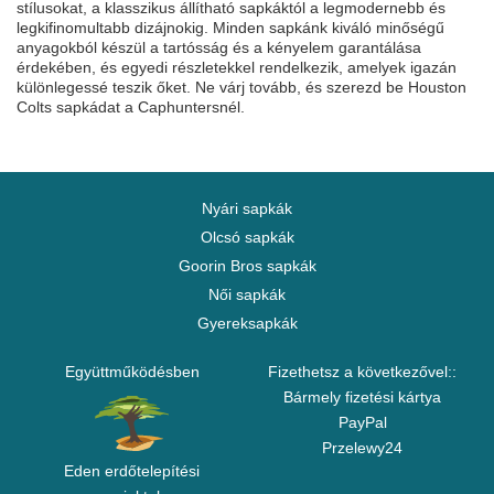
stílusokat, a klasszikus állítható sapkáktól a legmodernebb és
legkifinomultabb dizájnokig. Minden sapkánk kiváló minőségű
anyagokból készül a tartósság és a kényelem garantálása
érdekében, és egyedi részletekkel rendelkezik, amelyek igazán
különlegessé teszik őket. Ne várj tovább, és szerezd be Houston
Colts sapkádat a Caphuntersnél.
Nyári sapkák
Olcsó sapkák
Goorin Bros sapkák
Női sapkák
Gyereksapkák
Együttműködésben
Fizethetsz a következővel::
Bármely fizetési kártya
PayPal
Przelewy24
Eden erdőtelepítési