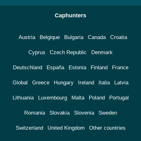
Caphunters
Austria
Belgique
Bulgaria
Canada
Croatia
Cyprus
Czech Republic
Denmark
Deutschland
España
Estonia
Finland
France
Global
Greece
Hungary
Ireland
Italia
Latvia
Lithuania
Luxembourg
Malta
Poland
Portugal
Romania
Slovakia
Slovenia
Sweden
Switzerland
United Kingdom
Other countries