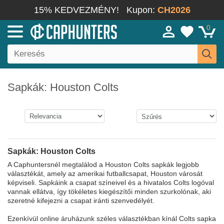
15% KEDVEZMÉNY!
Kupon:
CH2026
0
Sapkák: Houston Colts
Sapkák: Houston Colts
A Caphuntersnél megtalálod a Houston Colts sapkák legjobb
választékát, amely az amerikai futballcsapat, Houston városát
képviseli. Sapkáink a csapat színeivel és a hivatalos Colts logóval
vannak ellátva, így tökéletes kiegészítői minden szurkolónak, aki
szeretné kifejezni a csapat iránti szenvedélyét.
Ezenkívül online áruházunk széles választékban kínál Colts sapka