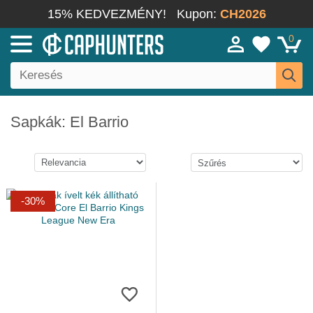
15% KEDVEZMÉNY!
Kupon:
CH2026
0
Sapkák: El Barrio
-30%