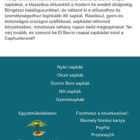
sapkákat, a klasszikus stílusoktól a modern és eredeti dizájnokig.
Böngéssz katalógusunkban, és válaszd ki a stílusodhoz és
személyiségedhez leginkább illő sapkát. Ráadásul, gyors és
biztonságos országos szállítással, sapkádat otthonod
kényelmében, mindössze néhány napon belül megkaphatod. Ne
várj tovább, és szerezd be El Barrio csapat sapkádat most a
Caphuntersnél!
Nyári sapkák
Olcsó sapkák
Goorin Bros sapkák
Női sapkák
Gyereksapkák
Együttműködésben
Fizethetsz a következővel::
Bármely fizetési kártya
PayPal
Przelewy24