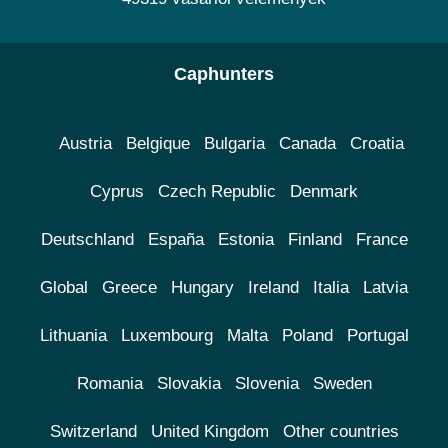
Caphunters
Austria
Belgique
Bulgaria
Canada
Croatia
Cyprus
Czech Republic
Denmark
Deutschland
España
Estonia
Finland
France
Global
Greece
Hungary
Ireland
Italia
Latvia
Lithuania
Luxembourg
Malta
Poland
Portugal
Romania
Slovakia
Slovenia
Sweden
Switzerland
United Kingdom
Other countries