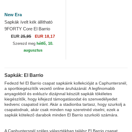
New Era
Sapkák ívelt kék állítható
9FORTY Core El Barrio
Kings League New Era
EUR
25,95
EUR 18,17
Szerezd meg
hétfő, 10.
augusztus
Sapkák: El Barrio
Fedezd fel El Barrio csapat sapkáink kollekcióját a Caphuntersnél,
a sportkiegészítők vezető online áruházánál. A legfinomabb
anyagokból és exkluzív dizájnnal készült sapkák tökéletes
kiegészítők, hogy kifejezd támogatásodat és szenvedélyedet
kedvenc csapatod iránt. Akár a stadionba tartasz, hogy szurkolj a
csapatodnak, akár csak minden nap szeretnéd viselni, ezek a
sapkák kötelező darabok minden El Barrio szurkoló számára.
A Caphuntersnél széles választékban találsz El Barrio csapat