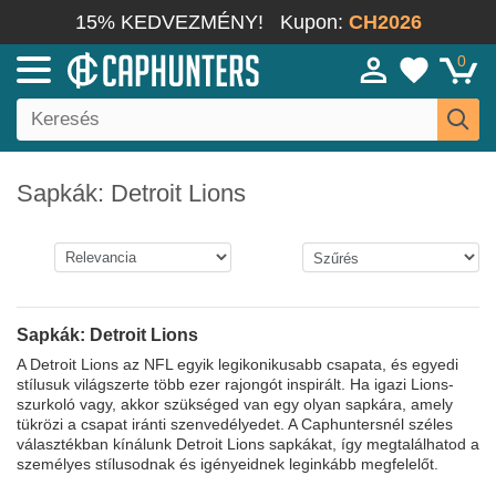
15% KEDVEZMÉNY!
Kupon:
CH2026
0
Sapkák: Detroit Lions
Sapkák: Detroit Lions
A Detroit Lions az NFL egyik legikonikusabb csapata, és egyedi
stílusuk világszerte több ezer rajongót inspirált. Ha igazi Lions-
szurkoló vagy, akkor szükséged van egy olyan sapkára, amely
tükrözi a csapat iránti szenvedélyedet. A Caphuntersnél széles
választékban kínálunk Detroit Lions sapkákat, így megtalálhatod a
személyes stílusodnak és igényeidnek leginkább megfelelőt.