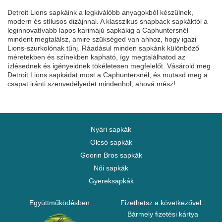
Detroit Lions sapkáink a legkiválóbb anyagokból készülnek,
modern és stílusos dizájnnal. A klasszikus snapback sapkáktól a
leginnovatívabb lapos karimájú sapkákig a Caphuntersnél
mindent megtalálsz, amire szükséged van ahhoz, hogy igazi
Lions-szurkolónak tűnj. Ráadásul minden sapkánk különböző
méretekben és színekben kapható, így megtalálhatod az
ízlésednek és igényeidnek tökéletesen megfelelőt. Vásárold meg
Detroit Lions sapkádat most a Caphuntersnél, és mutasd meg a
csapat iránti szenvedélyedet mindenhol, ahová mész!
Nyári sapkák
Olcsó sapkák
Goorin Bros sapkák
Női sapkák
Gyereksapkák
Együttműködésben
Fizethetsz a következővel::
Bármely fizetési kártya