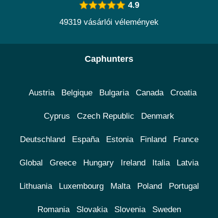
4.9
49319 vásárlói vélemények
Caphunters
Austria
Belgique
Bulgaria
Canada
Croatia
Cyprus
Czech Republic
Denmark
Deutschland
España
Estonia
Finland
France
Global
Greece
Hungary
Ireland
Italia
Latvia
Lithuania
Luxembourg
Malta
Poland
Portugal
Romania
Slovakia
Slovenia
Sweden