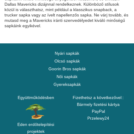
Dallas Mavericks dizájnnal rendelkeznek. Különböző stílusok
közül is választhatsz, mint például a klasszikus snapback, a
trucker sapka vagy az ívelt napellenzős sapka. Ne várj tovább, és
mutasd meg a Mavericks iránti szenvedélyedet kiváló minőségű
sapkáink egyikével.
Nyári sapkák
Olcsó sapkák
Goorin Bros sapkák
Női sapkák
Gyereksapkák
Együttműködésben
Fizethetsz a következővel::
Bármely fizetési kártya
PayPal
Przelewy24
Eden erdőtelepítési
projektek