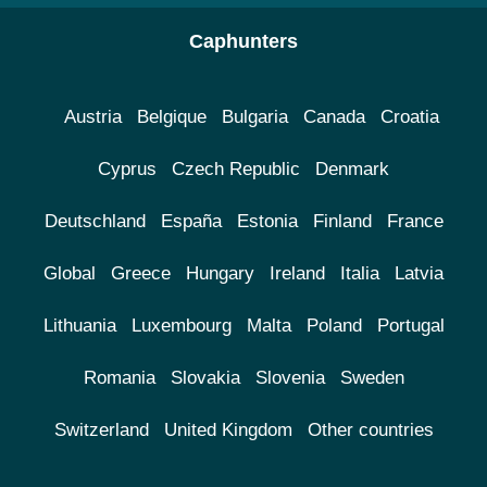
Caphunters
Austria
Belgique
Bulgaria
Canada
Croatia
Cyprus
Czech Republic
Denmark
Deutschland
España
Estonia
Finland
France
Global
Greece
Hungary
Ireland
Italia
Latvia
Lithuania
Luxembourg
Malta
Poland
Portugal
Romania
Slovakia
Slovenia
Sweden
Switzerland
United Kingdom
Other countries