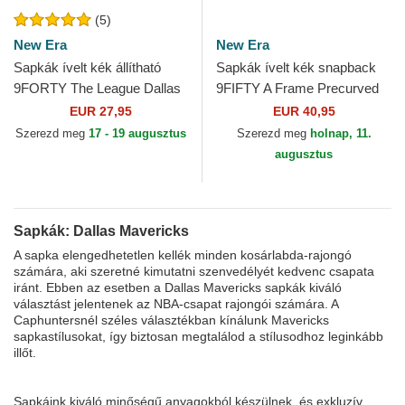
(5)
New Era
New Era
Sapkák ívelt kék állítható
Sapkák ívelt kék snapback
9FORTY The League Dallas
9FIFTY A Frame Precurved
Mavericks NBA New Era
Hardwood Classics Dallas
EUR 27,95
EUR 40,95
Mavericks NBA New Era
Szerezd meg
17 - 19 augusztus
Szerezd meg
holnap, 11.
augusztus
Sapkák: Dallas Mavericks
A sapka elengedhetetlen kellék minden kosárlabda-rajongó
számára, aki szeretné kimutatni szenvedélyét kedvenc csapata
iránt. Ebben az esetben a Dallas Mavericks sapkák kiváló
választást jelentenek az NBA-csapat rajongói számára. A
Caphuntersnél széles választékban kínálunk Mavericks
sapkastílusokat, így biztosan megtalálod a stílusodhoz leginkább
illőt.
Sapkáink kiváló minőségű anyagokból készülnek, és exkluzív