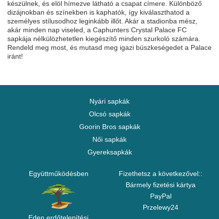
készülnek, és elöl hímezve látható a csapat címere. Különböző
dizájnokban és színekben is kaphatók, így kiválaszthatod a
személyes stílusodhoz leginkább illőt. Akár a stadionba mész,
akár minden nap viseled, a Caphunters Crystal Palace FC
sapkája nélkülözhetetlen kiegészítő minden szurkoló számára.
Rendeld meg most, és mutasd meg igazi büszkeségedet a Palace
iránt!
Nyári sapkák
Olcsó sapkák
Goorin Bros sapkák
Női sapkák
Gyereksapkák
Együttműködésben
Fizethetsz a következővel::
Bármely fizetési kártya
PayPal
Przelewy24
Eden erdőtelepítési