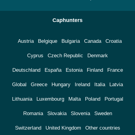
Caphunters
Austria
Belgique
Bulgaria
Canada
Croatia
Cyprus
Czech Republic
Denmark
Deutschland
España
Estonia
Finland
France
Global
Greece
Hungary
Ireland
Italia
Latvia
Lithuania
Luxembourg
Malta
Poland
Portugal
Romania
Slovakia
Slovenia
Sweden
Switzerland
United Kingdom
Other countries