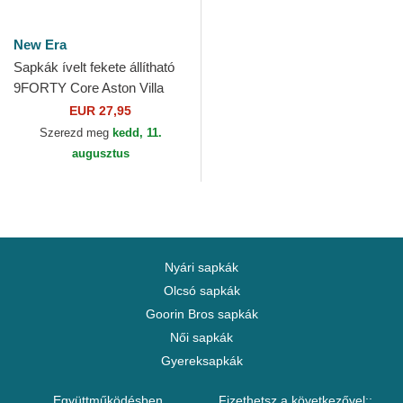
New Era
Sapkák ívelt fekete állítható
9FORTY Core Aston Villa
Football Club Premier League
EUR 27,95
New Era
Szerezd meg
kedd, 11.
augusztus
Nyári sapkák
Olcsó sapkák
Goorin Bros sapkák
Női sapkák
Gyereksapkák
Együttműködésben
Fizethetsz a következővel::