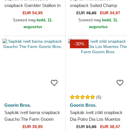
snapback Gambler Stallion In
snapback Suited Champ
The Element The Farm
Business Professional The
EUR 54,95
EUR
49,95
EUR 34,97
Goorin Bros.
Farm Goorin Bros.
Szerezd meg
kedd, 11.
Szerezd meg
kedd, 11.
augusztus
augusztus
-30%
(5)
Goorin Bros.
Goorin Bros.
Sapkák ívelt barna snapback
Sapkák ívelt zöld snapback
Gaucho The Farm Goorin
Dia Potro Dia Los Muertos
Bros.
The Farm Goorin Bros.
EUR 39,95
EUR
54,95
EUR 38,47