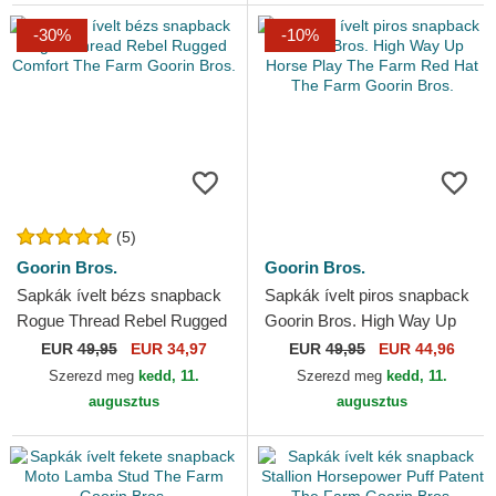
-30%
-10%
(5)
Goorin Bros.
Goorin Bros.
Sapkák ívelt bézs snapback
Sapkák ívelt piros snapback
Rogue Thread Rebel Rugged
Goorin Bros. High Way Up
Comfort The Farm Goorin
Horse Play The Farm Red
EUR
49,95
EUR 34,97
EUR
49,95
EUR 44,96
Bros.
Hat The Farm Goorin...
Szerezd meg
kedd, 11.
Szerezd meg
kedd, 11.
augusztus
augusztus