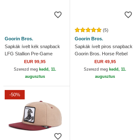
(5)
Goorin Bros.
Goorin Bros.
Sapkák ívelt kék snapback
Sapkák ívelt piros snapback
LFG Stallion Pre-Game
Goorin Bros. Horse Rebel
Seasonal The Farm Goorin
The Wild West Core Canvas
EUR 99,95
EUR 49,95
Bros.
The Farm Red Hat...
Szerezd meg
kedd, 11.
Szerezd meg
kedd, 11.
augusztus
augusztus
-50%