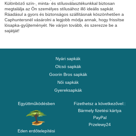
Különböző szín-, minta- és stílusválasztékunkkal biztosan
megtalálja az Ön személyes stílusához illő ideális sapkát.
Ráadásul a gyors és biztonságos szállításnak köszönhetően a
Caphuntersnél vásárolni a legjobb módja annak, hogy frissítse
lósapka-gyűjteményét. Ne várjon tovább, és szerezze be a
sajátját!
Nyári sapkák
Olcsó sapkák
Goorin Bros sapkák
Női sapkák
Gyereksapkák
Együttműködésben
Fizethetsz a következővel::
Bármely fizetési kártya
PayPal
Przelewy24
Eden erdőtelepítési