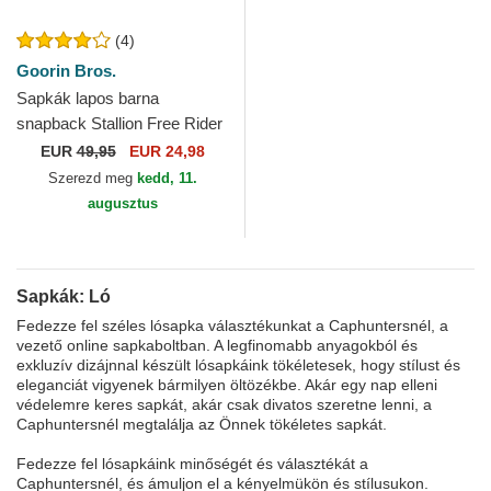
(4)
Goorin Bros.
Sapkák lapos barna
snapback Stallion Free Rider
The Farm Flats The Farm
EUR
49,95
EUR 24,98
Goorin Bros.
Szerezd meg
kedd, 11.
augusztus
Sapkák: Ló
Fedezze fel széles lósapka választékunkat a Caphuntersnél, a
vezető online sapkaboltban. A legfinomabb anyagokból és
exkluzív dizájnnal készült lósapkáink tökéletesek, hogy stílust és
eleganciát vigyenek bármilyen öltözékbe. Akár egy nap elleni
védelemre keres sapkát, akár csak divatos szeretne lenni, a
Caphuntersnél megtalálja az Önnek tökéletes sapkát.
Fedezze fel lósapkáink minőségét és választékát a
Caphuntersnél, és ámuljon el a kényelmükön és stílusukon.