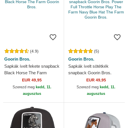
(4.9)
(5)
Goorin Bros.
Goorin Bros.
Sapkák ívelt fekete snapback
Sapkák ívelt sötétkék
Black Horse The Farm
snapback Goorin Bros.
Goorin Bros.
Power Full Throttle Horse
EUR 49,95
EUR 49,95
Play The Farm Navy Blue
Szerezd meg
kedd, 11.
Szerezd meg
kedd, 11.
Hat...
augusztus
augusztus