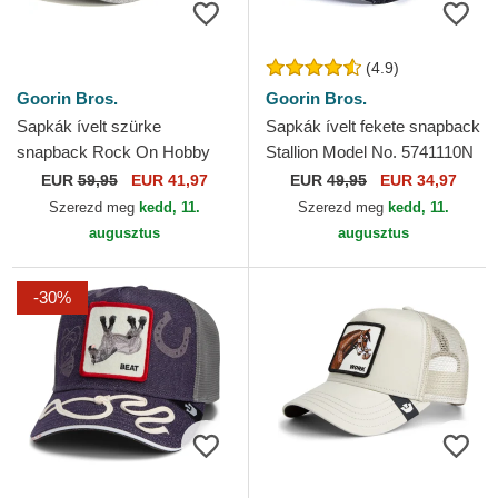
(4.9)
Goorin Bros.
Goorin Bros.
Sapkák ívelt szürke
Sapkák ívelt fekete snapback
snapback Rock On Hobby
Stallion Model No. 5741110N
Horse Happy Thoughts The
Rodeo The Farm Goorin
EUR
59,95
EUR 41,97
EUR
49,95
EUR 34,97
Farm Goorin Bros.
Bros.
Szerezd meg
kedd, 11.
Szerezd meg
kedd, 11.
augusztus
augusztus
-30%