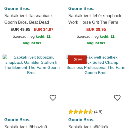
Goorin Bros.
Goorin Bros.
Sapkák ívelt lila snapback
Sapkák ívelt fehér snapback
Goorin Bros. Beat Dead
Work Horse Grit The Farm
Horse Horse Play The Farm
Goorin Bros.
EUR
49,95
EUR 34,97
EUR 39,95
Purple Hat The Farm...
Szerezd meg
kedd, 11.
Szerezd meg
kedd, 11.
augusztus
augusztus
-30%
(4.9)
Goorin Bros.
Goorin Bros.
Sapkák ívelt többszínű
Sapkák ívelt sötétkék