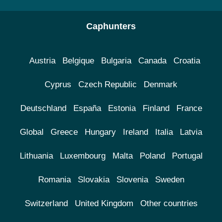
Caphunters
Austria
Belgique
Bulgaria
Canada
Croatia
Cyprus
Czech Republic
Denmark
Deutschland
España
Estonia
Finland
France
Global
Greece
Hungary
Ireland
Italia
Latvia
Lithuania
Luxembourg
Malta
Poland
Portugal
Romania
Slovakia
Slovenia
Sweden
Switzerland
United Kingdom
Other countries