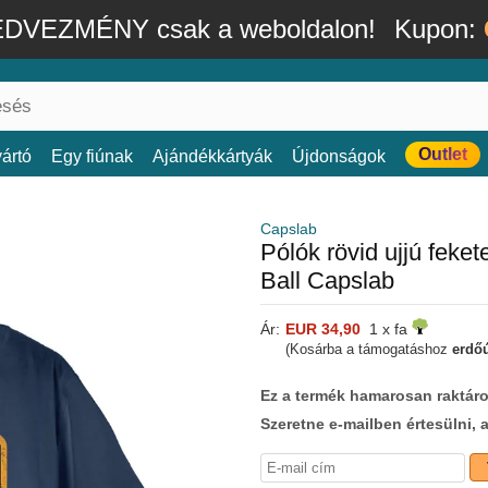
DVEZMÉNY csak a weboldalon!
Kupon:
Outlet
ártó
Egy fiúnak
Ajándékkártyák
Újdonságok
Capslab
Pólók rövid ujjú fe
Ball Capslab
Ár:
EUR 34,90
1 x fa
(Kosárba a támogatáshoz
erdőú
Ez a termék hamarosan raktáro
Szeretne e-mailben értesülni, 