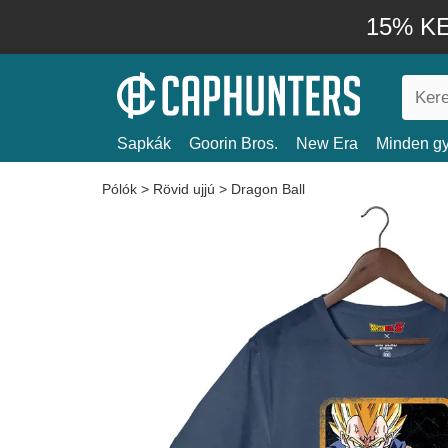
15% KE
Sapkák
Goorin Bros.
New Era
Minden gy
Pólók
>
Rövid ujjú
>
Dragon Ball