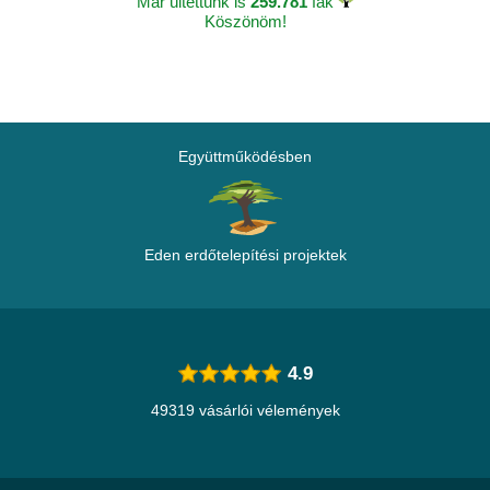
Már ültettünk is
259.781
fák
Köszönöm!
Együttműködésben
Eden erdőtelepítési projektek
4.9
49319 vásárlói vélemények