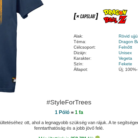
Alak:
Rövid ujjú
Téma:
Dragon Ba
Célcsoport:
Felnőtt
Dizájn:
Unisex
Karakter:
Vegeta
Szín:
Fekete
Állapot:
Új; 100%-
#StyleForTrees
1 Póló
=
1 fa
ltetéséhez ott, ahol a legnagyobb szükség van rájuk. A te segítségedde
fenntarthatóság és a jobb jövő felé.