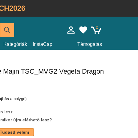
CH2026
0
Kategóriák
InstaCap
Támogatás
kete Majin TSC_MVG2 Vegeta Dragon
jítás
a bolygó)
n lesz
amikor újra elérhető lesz?
Tudasd velem