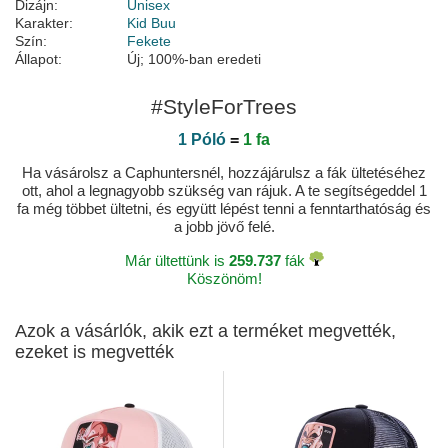
Dizájn:
Unisex
Karakter:
Kid Buu
Szín:
Fekete
Állapot:
Új; 100%-ban eredeti
#StyleForTrees
1 Póló
=
1 fa
Ha vásárolsz a Caphuntersnél, hozzájárulsz a fák ültetéséhez
ott, ahol a legnagyobb szükség van rájuk. A te segítségeddel 1
fa még többet ültetni, és együtt lépést tenni a fenntarthatóság és
a jobb jövő felé.
Már ültettünk is
259.737
fák
Köszönöm!
Azok a vásárlók, akik ezt a terméket megvették,
ezeket is megvették