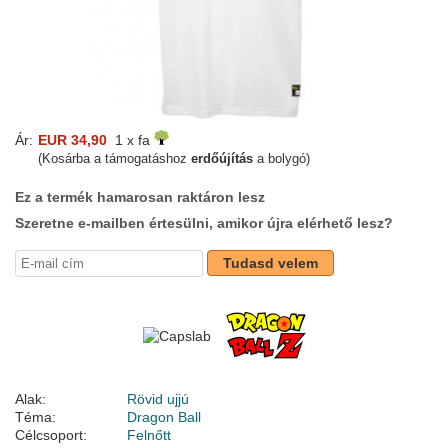
Ár:
EUR 34,90
1 x fa
(Kosárba a támogatáshoz
erdőújítás
a bolygó)
Ez a termék hamarosan raktáron lesz
Szeretne e-mailben értesülni, amikor újra elérhető lesz?
Tudasd velem
Alak:
Rövid ujjú
Téma:
Dragon Ball
Célcsoport:
Felnőtt