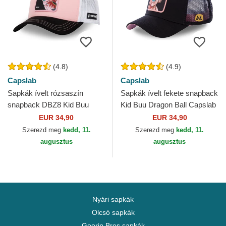
(4.8)
(4.9)
Capslab
Capslab
Sapkák ívelt rózsaszín
Sapkák ívelt fekete snapback
snapback DBZ8 Kid Buu
Kid Buu Dragon Ball Capslab
Dragon Ball Capslab
EUR 34,90
EUR 34,90
Szerezd meg
kedd, 11.
Szerezd meg
kedd, 11.
augusztus
augusztus
Nyári sapkák
Olcsó sapkák
Goorin Bros sapkák