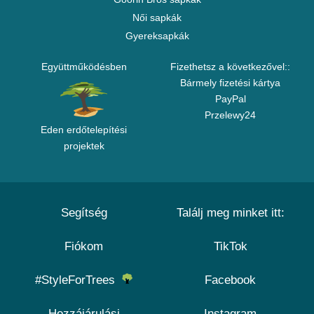
Női sapkák
Gyereksapkák
Együttműködésben
Fizethetsz a következővel::
Bármely fizetési kártya
PayPal
Przelewy24
Eden erdőtelepítési
projektek
Segítség
Találj meg minket itt:
Fiókom
TikTok
#StyleForTrees
Facebook
Hozzájárulási
Instagram