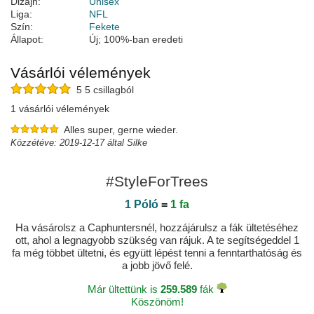
Dizájn:
Unisex
Liga:
NFL
Szín:
Fekete
Állapot:
Új; 100%-ban eredeti
Vásárlói vélemények
5 5 csillagból
1 vásárlói vélemények
Alles super, gerne wieder.
Közzétéve: 2019-12-17 által Silke
#StyleForTrees
1 Póló
=
1 fa
Ha vásárolsz a Caphuntersnél, hozzájárulsz a fák ültetéséhez
ott, ahol a legnagyobb szükség van rájuk. A te segítségeddel 1
fa még többet ültetni, és együtt lépést tenni a fenntarthatóság és
a jobb jövő felé.
Már ültettünk is
259.589
fák
Köszönöm!