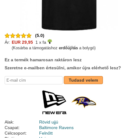
(5.0)
Ár:
EUR 29,95
1 x fa
(Kosárba a támogatáshoz
erdőújítás
a bolygó)
Ez a termék hamarosan raktáron lesz
Szeretne e-mailben értesülni, amikor újra elérhető lesz?
Tudasd velem
Alak:
Rövid ujjú
Csapat:
Baltimore Ravens
Célcsoport:
Felnőtt